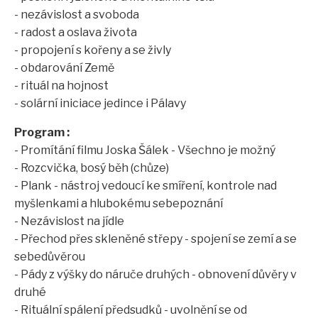
- nezávislost a svoboda
- radost a oslava života
- propojení s kořeny a se živly
- obdarování Země
- rituál na hojnost
- solární iniciace jedince i Pálavy
Program :
- Promítání filmu Joska Šálek - Všechno je možný
- Rozcvička, bosý běh (chůze)
- Plank - nástroj vedoucí ke smíření, kontrole nad
myšlenkami a hlubokému sebepoznání
- Nezávislost na jídle
- Přechod přes skleněné střepy - spojení se zemí a se
sebedůvěrou
- Pády z výšky do náruče druhých - obnovení důvěry v
druhé
- Rituální spálení předsudků - uvolnění se od