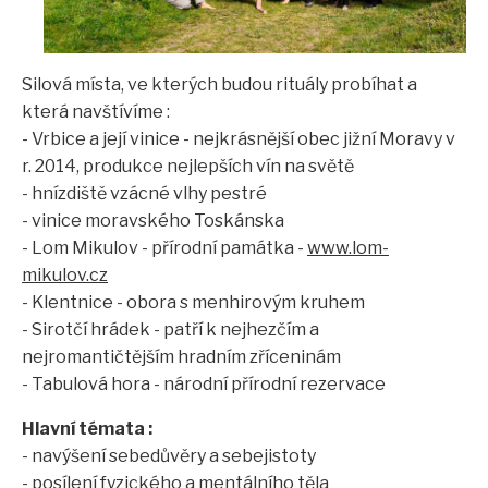
Silová místa, ve kterých budou rituály probíhat a
která navštívíme :
- Vrbice a její vinice - nejkrásnější obec jižní Moravy v
r. 2014, produkce nejlepších vín na světě
- hnízdiště vzácné vlhy pestré
- vinice moravského Toskánska
- Lom Mikulov - přírodní památka -
www.lom-
mikulov.cz
- Klentnice - obora s menhirovým kruhem
- Sirotčí hrádek - patří k nejhezčím a
nejromantičtějším hradním zříceninám
- Tabulová hora - národní přírodní rezervace
Hlavní témata :
- navýšení sebedůvěry a sebejistoty
- posílení fyzického a mentálního těla