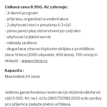
Celková cena 8.900,-Kč zahrnuje :
- 3-denní program
- přípravu, organizaci a vedení akce
- 2 ubytovací noci v penzionu U 3 růží
- plnou penzi plus občerstvení po celý den
- ubytovací a jídelní servis
- náklady za dřevo
- degustace vína ve stylovém sklípku s prohlídkou
obce Vrbice (1000 obyvatel, 400 domů, 700 vinných
sklepů) –
www.vrbice.cz
Kapacita :
Maximálně 24 osob
Jedinou garantovanou rezervací je složená záloha ve
výši 5 000,-Kč na č. účtu 2801752981/2010 a do zprávy
pro příjemce zadejte jméno a Pálava.