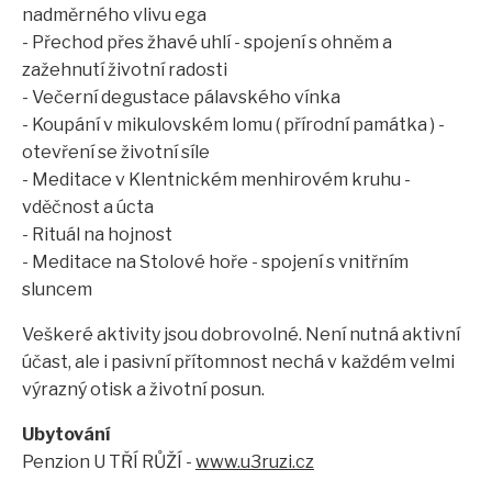
nadměrného vlivu ega
- Přechod přes žhavé uhlí - spojení s ohněm a
zažehnutí životní radosti
- Večerní degustace pálavského vínka
- Koupání v mikulovském lomu ( přírodní památka ) -
otevření se životní síle
- Meditace v Klentnickém menhirovém kruhu -
vděčnost a úcta
- Rituál na hojnost
- Meditace na Stolové hoře - spojení s vnitřním
sluncem
Veškeré aktivity jsou dobrovolné. Není nutná aktivní
účast, ale i pasivní přítomnost nechá v každém velmi
výrazný otisk a životní posun.
Ubytování
Penzion U TŘÍ RŮŽÍ -
www.u3ruzi.cz