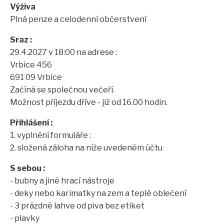
Výživa
Plná penze a celodenní občerstvení
Sraz :
29.4.2027 v 18:00 na adrese :
Vrbice 456
691 09 Vrbice
Začíná se společnou večeří.
Možnost příjezdu dříve - již od 16.00 hodin.
Přihlášení :
1. vyplnění formuláře :
2. složená záloha na níže uvedeném účtu
S sebou :
- bubny a jiné hrací nástroje
- deky nebo karimatky na zem a teplé oblečení
- 3 prázdné lahve od piva bez etiket
- plavky