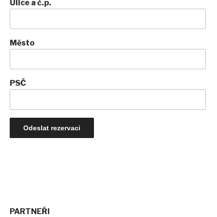
Ulice a č.p.
Město
PSČ
PARTNEŘI