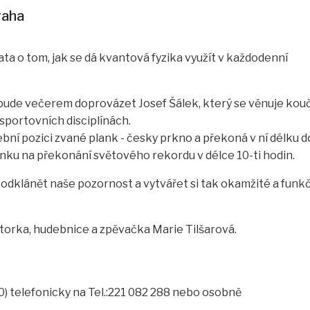
raha
a o tom, jak se dá kvantová fyzika využít v každodenní
ude večerem doprovázet Josef Šálek, který se věnuje kouči
sportovních disciplínách.
ní pozici zvané plank - česky prkno a překoná v ní délku 
ninku na překonání světového rekordu v délce 10-ti hodin.
odklánět naše pozornost a vytvářet si tak okamžité a funkčn
orka, hudebnice a zpěvačka Marie Tilšarová.
0) telefonicky na Tel.:221 082 288 nebo osobně