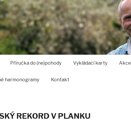
Příručka do (ne)pohody
Vykládací karty
Akce
né harmonogramy
Kontakt
ESKÝ REKORD V PLANKU