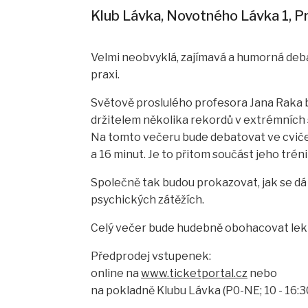
Klub Lávka, Novotného Lávka 1, P
Velmi neobvyklá, zajímavá a humorná debat
praxi.
Světově proslulého profesora Jana Raka b
držitelem několika rekordů v extrémních 
Na tomto večeru bude debatovat ve cvičeb
a 16 minut. Je to přitom součást jeho tré
Společně tak budou prokazovat, jak se dá 
psychických zátěžích.
Celý večer bude hudebně obohacovat lekt
Předprodej vstupenek:
online na
www.ticketportal.cz
nebo
na pokladně Klubu Lávka (P0-NE; 10 - 16:3