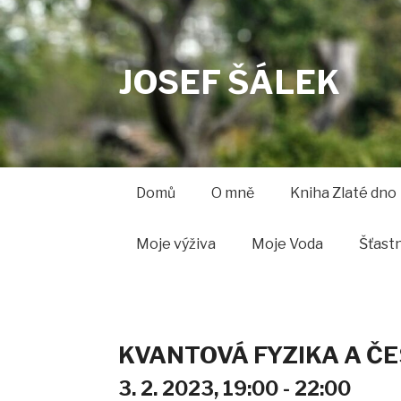
JOSEF ŠÁLEK
Domů
O mně
Kniha Zlaté dno
Moje výživa
Moje Voda
Šťast
KVANTOVÁ FYZIKA A Č
3. 2. 2023,
19:00 - 22:00